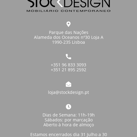
Parque das Nações
Alameda dos Oceanos nº30 Loja A
1990-235 Lisboa
+351 96 833 3093
+351 21 895 2592
loja@stockdesign.pt
Dias de Semana: 11h-19h
Sábados: por marcação
Aberto à hora de almoço
Estamos encerrados dia 31 Julho a 30