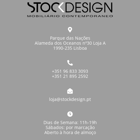
Parque das Nações
Alameda dos Oceanos nº30 Loja A
1990-235 Lisboa
+351 96 833 3093
+351 21 895 2592
loja@stockdesign.pt
Dias de Semana: 11h-19h
Sábados: por marcação
Aberto à hora de almoço