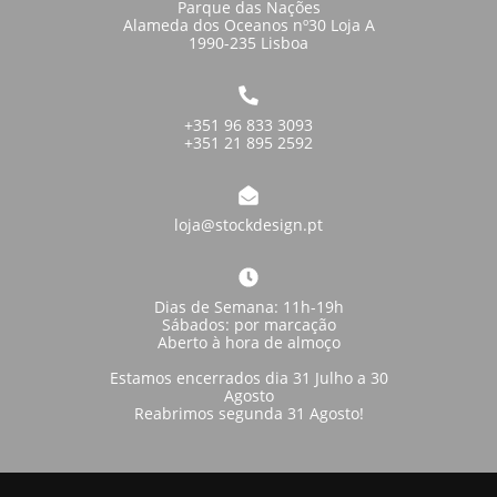
Parque das Nações
Alameda dos Oceanos nº30 Loja A
1990-235 Lisboa
+351 96 833 3093
+351 21 895 2592
loja@stockdesign.pt
Dias de Semana: 11h-19h
Sábados: por marcação
Aberto à hora de almoço
Estamos encerrados dia 31 Julho a 30
Agosto
Reabrimos segunda 31 Agosto!